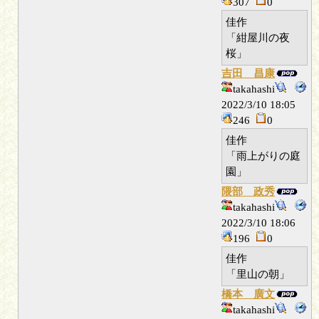
307
0
佳作
「紺屋川の夜
桜」
吉田 昌康
takahashi
2022/3/10 18:05
246
0
佳作
「雨上がりの庭
園」
隈部 政秀
takahashi
2022/3/10 18:06
196
0
佳作
「里山の朝」
橋本 廣文
takahashi