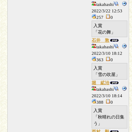
takahashi
2022/3/22 12:53
257
0
入賞
「花の舞」
石井 敦
takahashi
2022/3/10 18:12
363
0
入賞
「雪の吹屋」
堀 絋治
takahashi
2022/3/10 18:14
388
0
入賞
「秋晴れの日集
う」
西村 毅