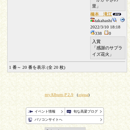
里」
橋本 滝江
takahashi
2022/3/10 18:18
338
0
入賞
「感謝のサプラ
イズ花火」
1 番～ 20 番を表示 (全 20 枚)
myAlbum-P 2.9
(
original
)
イベント情報
旬な高梁ブログ
パソコンサイトへ