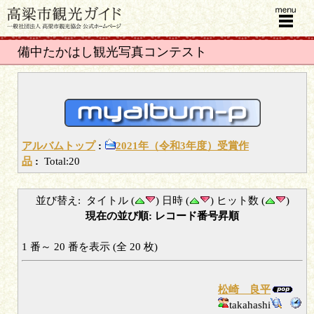
menu
備中たかはし観光写真コンテスト
アルバムトップ
:
2021年（令和3年度）受賞作
品
:
Total:20
並び替え: タイトル (
) 日時 (
) ヒット数 (
)
現在の並び順: レコード番号昇順
1 番～ 20 番を表示 (全 20 枚)
松崎 良平
takahashi