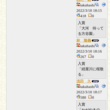
takahashi
2022/3/10 18:15
418
0
入賞
「大河 待って
る方谷園」
林 隆義
takahashi
2022/3/10 18:16
267
0
入賞
「紺屋川に桜散
る」
浅田 久
takahashi
2022/3/10 18:17
580
0
入賞
「かがやきの