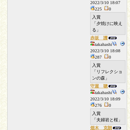
2022/3/10 18:07
225
0
入賞
「夕焼けに映え
る」
赤坂 護
takahashi
2022/3/10 18:08
287
0
入賞
「リフレクショ
ンの森」
守屋 聰
takahashi
2022/3/10 18:09
276
0
入賞
「夫婦岩と桜」
畑木 克朗