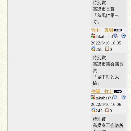
特別賞
高梁市長賞
「秋風に乗っ
て」
竹中 良明
takahashi
2022/3/10 16:05
258
0
特別賞
高梁市議会議長
賞
「城下町と大
輪」
仲間 竹士
takahashi
2022/3/10 16:06
242
0
特別賞
高梁商工会議所