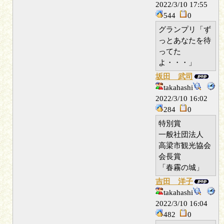
2022/3/10 17:55
544
0
グランプリ「ず
っとあなたを待
ってた
よ・・・」
坂田 武司
takahashi
2022/3/10 16:02
284
0
特別賞
一般社団法人
高梁市観光協会
会長賞
「春霧の城」
吉田 洋子
takahashi
2022/3/10 16:04
482
0