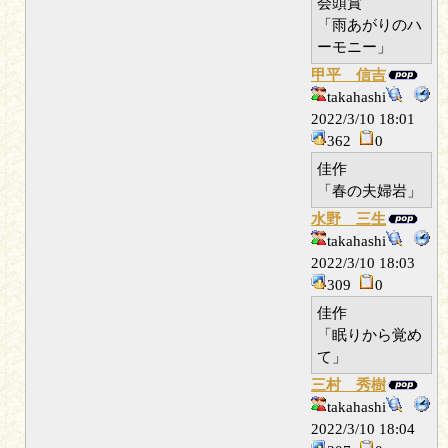
会頭賞
「雨あがりのハ
ーモニー」
甲平 信吉
takahashi
2022/3/10 18:01
362
0
佳作
「春の夫婦岩」
水野 三生
takahashi
2022/3/10 18:03
309
0
佳作
「眠りから覚め
て」
三村 秀樹
takahashi
2022/3/10 18:04