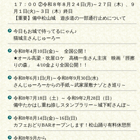
１７：００ ②令和８年８月２４日(月)～２７日（木）、９
月１日(火)～３日（木）終日
【重要】備中松山城 遊歩道の一部通行止めについて
今日もお城で待ってるにゃん♪
猫城主さんじゅーろー
令和8年4月10日(金)～ 全国公開！
★オール高梁・吹屋ロケ 高橋一生さん主演 映画「脛擦
りの森」 4/10金より全国公開！！
令和8年6月1日(月)～令和8年9月30日(水)
さんじゅーろーからの手紙～武家屋敷ナゾとき巡り～
令和8年7月18日（土）～ 令和9年2月28日（日）
備中たかはし重ね捺しスタンプラリー～城下町さんぽ～
令和8年8月14日(金)～16日(日)
カフェおどりBARオープンします！松山踊り有料休憩所
令和8年9月から