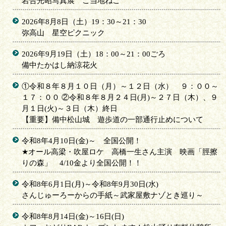
岩合光昭写真展 ご当地ねこ
2026年8月8日（土）19：30～21：30
弥高山 星空ピクニック
2026年9月19日（土）18：00～21：00ごろ
備中たかはし納涼花火
①令和８年８月１０日（月）～１２日（水） ９：００～
１７：００ ②令和８年８月２４日(月)～２７日（木）、９
月１日(火)～３日（木）終日
【重要】備中松山城 遊歩道の一部通行止めについて
令和8年4月10日(金)～ 全国公開！
★オール高梁・吹屋ロケ 高橋一生さん主演 映画「脛擦
りの森」 4/10金より全国公開！！
令和8年6月1日(月)～令和8年9月30日(水)
さんじゅーろーからの手紙～武家屋敷ナゾとき巡り～
令和8年8月14日(金)～16日(日)