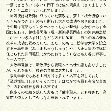
一斎（さとういっさい）門下では佐久間象山（さくましょう
ざん）と二傑とうたわれていました。
帰藩後は財政難に陥っていた藩政を、藩主・板倉勝静（い
たくらかつきよ）のもと断行し大きな成功をおさめました。
その噂は電話もインターネットもない時代にもかかわらず全
国に伝わり、越後長岡藩（現・新潟県長岡市）の河井継之助
（かわいつぎのすけ）なども方谷に師事し、自らの藩の藩政
改革を成功に収めました。また、のちに二松学舎大学を設立
する三島中洲（みしまちゅうしゅう）や、大正天皇の侍講に
任じられた川田甕江（かわたおうこう）なども方谷に師事し
た一人です。
大政奉還後は、新政府から要職への出仕の話もありました
が、それを断り、後進の育成に尽力しました。
陽明学者でもある山田方谷は多くの名言を残しており、
「至誠惻怛（しせいそくだつ）」はなかでも最も有名な言葉
で、方谷の精神を表す名言です。
数多くの功績を残した方谷は「備中聖人」とも称され、高
梁市の偉人として今もなお尊敬されています。