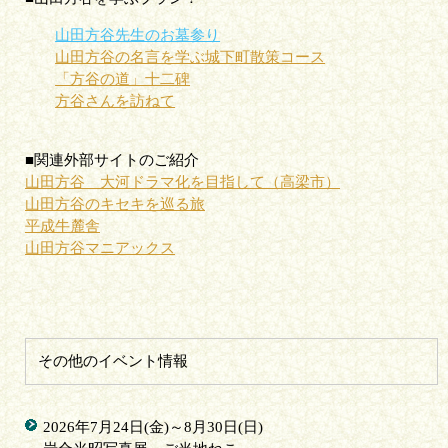
山田方谷先生のお墓参り
山田方谷の名言を学ぶ城下町散策コース
「方谷の道」十二碑
方谷さんを訪ねて
■関連外部サイトのご紹介
山田方谷 大河ドラマ化を目指して（高梁市）
山田方谷のキセキを巡る旅
平成牛麓舎
山田方谷マニアックス
その他のイベント情報
2026年7月24日(金)～8月30日(日)