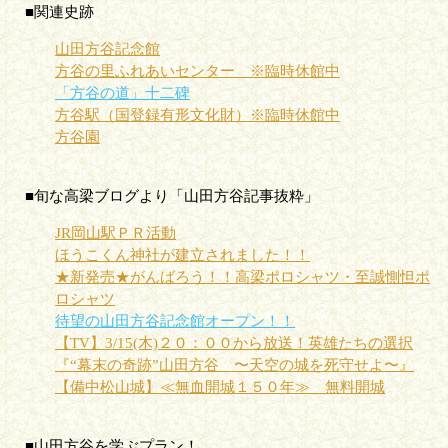
■関連史跡
山田方谷記念館
方谷の里ふれあいセンター ※臨時休館中
「方谷の道」十二碑
方谷駅（国登録有形文化財）※臨時休館中
方谷園
■旬な高梁ブログより「山田方谷記事抜粋」
JR岡山駅ＰＲ活動
ほうこくん神社が建立されました！！
★新発売★がんばろう！！高梁ポロシャツ・至誠惻怛ポ
ロシャツ
待望の山田方谷記念館オープン！！
【TV】3/15(木)２０：００から放送！英雄たちの選択
『“幕末の奇跡”山田方谷 〜天空の城を死守せよ〜』
【備中松山城】≪無血開城１５０年≫ 無料開城
■山田方谷を学ぶプラン！