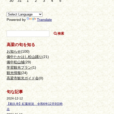
30
31
1
2
3
4
5
Powered by
Translate
高梁の旬を知る
お知らせ
(100)
備中たかはし松山踊り
(21)
備中松山城
(29)
学習観光プラン
(1)
観光情報
(24)
高梁市観光ガイド会
(0)
旬な記事
2024-12-12
【頼久寺】紅葉状況 令和6年12月9日時
点