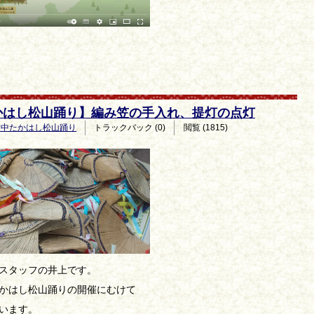
かはし松山踊り】編み笠の手入れ、提灯の点灯
備中たかはし松山踊り
トラックバック (0)
閲覧 (1815)
スタッフの井上です。
かはし松山踊りの開催にむけて
います。