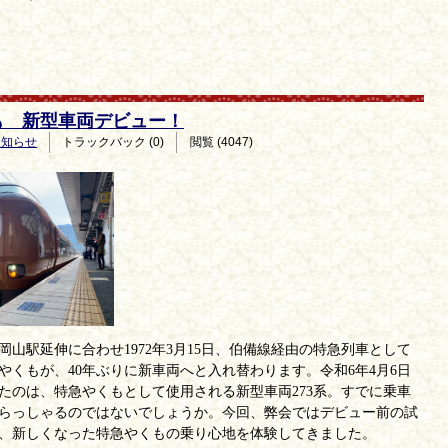
も 新型車両デビュー！
お知らせ
トラックバック (0)
閲覧 (4047)
岡山駅延伸に合わせ
1972
年
3
月
15
日、伯備線経由の特急列車として
やくもが、
40
年ぶりに新車両へと入れ替わります。令和
6
年
4
月
6
日
たのは、特急やくもとして使用される新型車両
273
系。すでに乗車
らっしゃるのではないでしょうか。今回、弊会ではデビュー前の試
、新しくなった特急やくもの乗り心地を体験してきました。