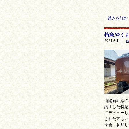
...続きを読む
特急やく
2024-5-1
山陽新幹線の
誕生した特急
にデビューし
された方もい
乗会に参加し