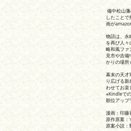
備中松山藩
したことで
画がamazo
物語は、永
を再び人々
略和風ファ
見市や吉備
かりの場所
幕末の天才
り広げる新
わせてお楽
※Kindl
順位アップ
漫画：印藤
原作原案：
原案小説：