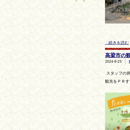
...続きを読む
高梁市の
2024-9-23
スタッフの
観光をＰＲす