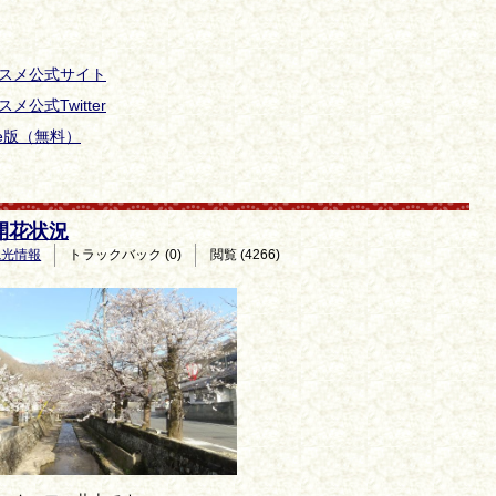
スメ公式サイト
公式Twitter
dle版（無料）
桜開花状況
観光情報
トラックバック (0)
閲覧 (4266)