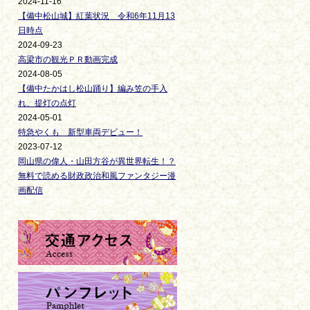
2024-11-16
【備中松山城】紅葉状況 令和6年11月13
日時点
2024-09-23
高梁市の観光ＰＲ動画完成
2024-08-05
【備中たかはし松山踊り】編み笠の手入
れ、提灯の点灯
2024-05-01
特急やくも 新型車両デビュー！
2023-07-12
岡山県の偉人・山田方谷が異世界転生！？
無料で読める財政政治和風ファンタジー漫
画配信