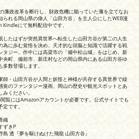
の藩政改革を断行し、財政危機に陥っていた藩を立てなお
知られる岡山県の偉人「山田方谷」を主人公にしたWEB漫
n Kindleにて無料配信中です。
眠したはずが突然異世界へ転生した山田方谷が第二の人生
の為に歩む覚悟を決め、天才的な頭脳と知識で活躍する戦
ンタジー。作中には高梁市の「備中松山城」をはじめ、新
中央町、備前市、新庄村などの岡山県内にある山田方谷ゆ
も多数登場します。
軍師・山田方谷が人間と妖怪と神様が共存する異世界で繰
感覚のファンタジー漫画、岡山の歴史や観光スポットとあ
しみください。
eでの閲覧にはAmazonアカウントが必要です。公式サイトでも
予定です。
香織
すずきP
野島 透『夢を駆けぬけた飛龍 山田方谷』