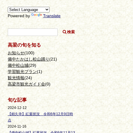
Powered by
Translate
高梁の旬を知る
お知らせ
(100)
備中たかはし松山踊り
(21)
備中松山城
(29)
学習観光プラン
(1)
観光情報
(24)
高梁市観光ガイド会
(0)
旬な記事
2024-12-12
【頼久寺】紅葉状況 令和6年12月9日時
点
2024-11-16
【備中松山城】紅葉状況 令和6年11月13