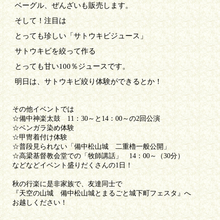
ベーグル、ぜんざいも販売します。
そして！注目は
とっても珍しい「サトウキビジュース」
サトウキビを絞って作る
とっても甘い100％ジュースです。
明日は、サトウキビ絞り体験ができるとか！
その他イベントでは
☆備中神楽太鼓 11：30～と14：00～の2回公演
☆ベンガラ染め体験
☆甲冑着付け体験
☆普段見られない「備中松山城 二重櫓一般公開」
☆高梁基督教会堂での「牧師講話」 14：00～（30分）
などなどイベント盛りだくさんの1日！
秋の行楽に是非家族で、友達同士で
『天空の山城 備中松山城とまるごと城下町フェスタ』へ
お越しください！