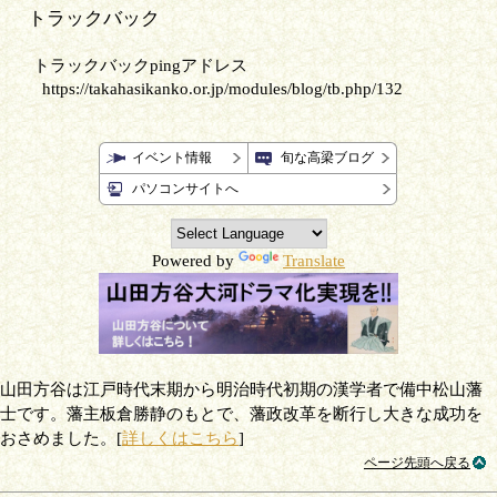
トラックバック
トラックバックpingアドレス
https://takahasikanko.or.jp/modules/blog/tb.php/132
イベント情報
旬な高梁ブログ
パソコンサイトへ
Powered by
Translate
山田方谷は江戸時代末期から明治時代初期の漢学者で備中松山藩
士です。藩主板倉勝静のもとで、藩政改革を断行し大きな成功を
おさめました。[
詳しくはこちら
]
ページ先頭へ戻る