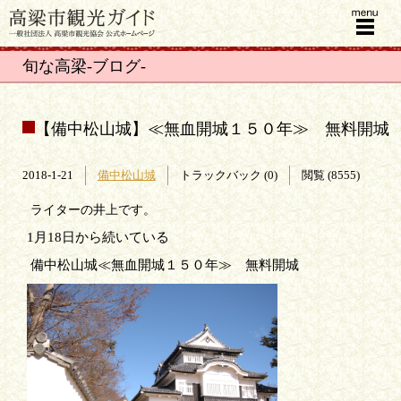
menu
旬な高梁-ブログ-
【備中松山城】≪無血開城１５０年≫ 無料開城
2018-1-21
備中松山城
トラックバック (0)
閲覧 (8555)
ライターの井上です。
1
月
18
日から続いている
備中松山城≪無血開城１５０年≫ 無料開城