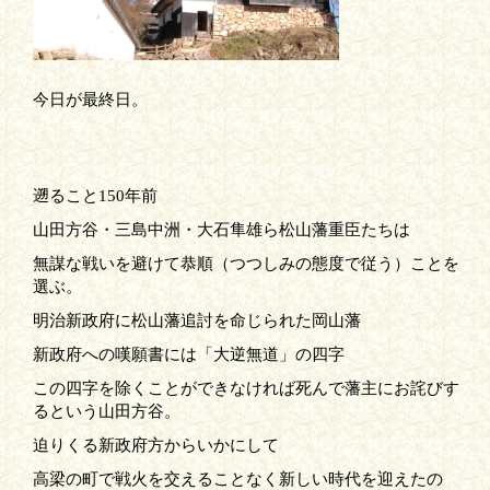
今日が最終日。
遡ること
150
年前
山田方谷・三島中洲・大石隼雄ら松山藩重臣たちは
無謀な戦いを避けて恭順（つつしみの態度で従う）ことを
選ぶ。
明治新政府に松山藩追討を命じられた岡山藩
新政府への嘆願書には「大逆無道」の四字
この四字を除くことができなければ死んで藩主にお詫びす
るという山田方谷。
迫りくる新政府方からいかにして
高梁の町で戦火を交えることなく新しい時代を迎えたの