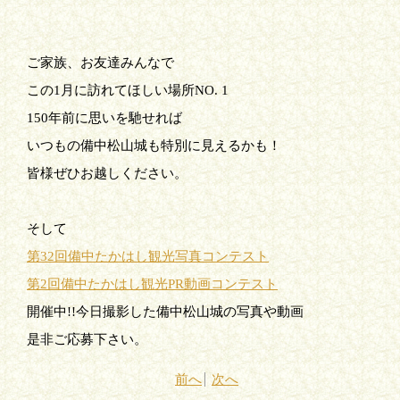
ご家族、お友達みんなで
この
1
月に訪れてほしい場所
NO. 1
150
年前に思いを馳せれば
いつもの備中松山城も特別に見えるかも！
皆様ぜひお越しください。
そして
第
32
回備中たかはし観光写真コンテスト
第
2
回備中たかはし観光
PR
動画コンテスト
開催中
!!
今日撮影した備中松山城の写真や動画
是非ご応募下さい。
前へ
次へ