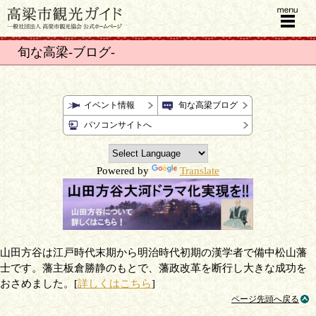
menu
旬な高梁-ブログ-
イベント情報
旬な高梁ブログ
パソコンサイトへ
Powered by
Translate
山田方谷は江戸時代末期から明治時代初期の漢学者で備中松山藩
士です。藩主板倉勝静のもとで、藩政改革を断行し大きな成功を
おさめました。[
詳しくはこちら
]
ページ先頭へ戻る