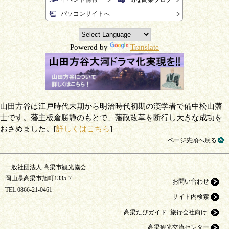
パソコンサイトへ
Powered by
Translate
山田方谷は江戸時代末期から明治時代初期の漢学者で備中松山藩
士です。藩主板倉勝静のもとで、藩政改革を断行し大きな成功を
おさめました。[
詳しくはこちら
]
ページ先頭へ戻る
一般社団法人 高梁市観光協会
岡山県高梁市旭町1335-7
お問い合わせ
TEL
0866-21-0461
サイト内検索
高梁たびガイド -旅行会社向け-
高梁観光交流センター