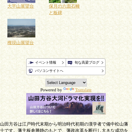
大平山展望台
保月の六面石幢
と板碑
権現山展望台
イベント情報
旬な高梁ブログ
パソコンサイトへ
Powered by
Translate
山田方谷は江戸時代末期から明治時代初期の漢学者で備中松山藩
士です。藩主板倉勝静のもとで、藩政改革を断行し大きな成功を