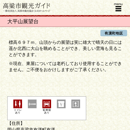
menu
大平山展望台
標高６９７ｍ、山頂からの展望は実に雄大で晴天の日には
遥か北西に大山を眺めることができ、美しい雲海も見るこ
とができます。
※現在、東屋については老朽しており使用することができ
ません。ご不便をおかけしますがご了承ください。
トイレ
駐車場
あり
あり
住所
岡山県高梁市有漢町有漢