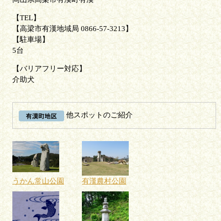
TEL
高梁市有漢地域局 0866-57-3213
駐車場
5台
バリアフリー対応
介助犬
他スポットのご紹介
うかん常山公園
有漢農村公園