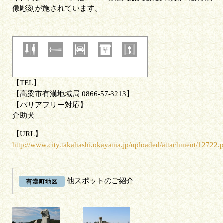
像彫刻が施されています。
TEL
高梁市有漢地域局 0866-57-3213
バリアフリー対応
介助犬
URL
http://www.city.takahashi.okayama.jp/uploaded/attachment/12722.
他スポットのご紹介