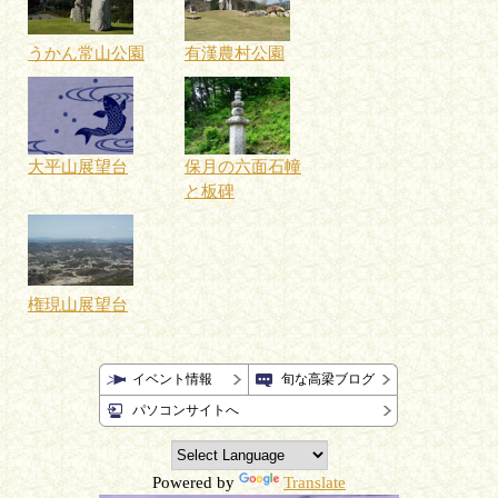
うかん常山公園
有漢農村公園
大平山展望台
保月の六面石幢
と板碑
権現山展望台
イベント情報
旬な高梁ブログ
パソコンサイトへ
Powered by
Translate