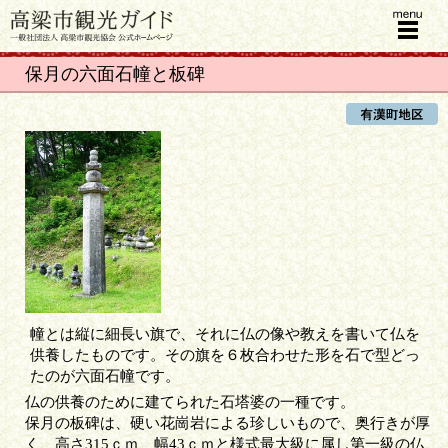
menu
保月の六面石幢と板碑
幢とは縦に細長い旗で、それに仏の像や教えを書いて仏を
供養したものです。その旗を６枚合わせた形を石で型どっ
たのが六面石幢です。
仏の供養のために建てられた石塔婆の一種です。
保月の板碑は、硬い花崗岩による珍しいもので、奥行きが厚
く、高さ315ｃｍ、幅43ｃｍと様式最大級に属し第一級の仏