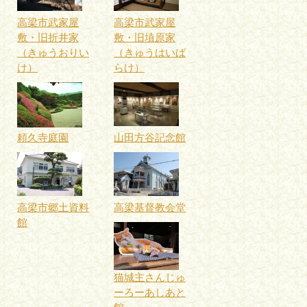
高梁市武家屋
高梁市武家屋
敷・旧折井家
敷・旧埴原家
（きゅうおりい
（きゅうはいば
け）
らけ）
頼久寺庭園
山田方谷記念館
高梁市郷土資料
高梁基督教会堂
館
猫城主さんじゅ
ーろーあしあと