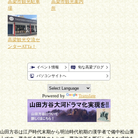
高梁市観光駐車
高梁市観光案内
場
所
高梁観光交流セ
ンターATTa！
イベント情報
旬な高梁ブログ
パソコンサイトへ
Powered by
Translate
山田方谷は江戸時代末期から明治時代初期の漢学者で備中松山藩