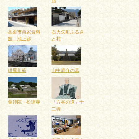
館
高梁市商家資料
石火矢町ふるさ
館 池上邸
と村
紺屋川筋
山中鹿介の墓
薬師院・松連寺
「方谷の道」十
二碑