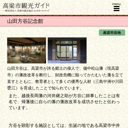
menu
山田方谷記念館
山田方谷は、高梁市が誇る郷土の偉人で、備中松山藩（現高梁
市）の藩政改革を断行し、財政危機に陥ってかたむいた藩を立て
直すとともに、教育者として多くの優秀な人材（三島中洲や川田
甕江
）を育成したことで知られています。
また、越後長岡藩の河井継之助が方谷に師事したことは有
名で、帰藩後に自らの藩の藩政改革を成功させたと伝わっ
ています。
方谷を顕彰する施設としては、生誕の地である高梁市中井