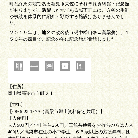
町と終焉の地である新見市大佐にそれぞれ資料館・記念館
がありますが、活躍した地である城下町には、方谷の生涯
や事績を体系的に紹介・顕彰する施設はありませんでし
た。
２０１９年は、地名の改名後（備中松山藩→高梁藩）、１
５０年の節目で、記念の年に記念館が開館しました。
住所
岡山県高梁市向町２１
TEL
0866-22-1479（高梁市郷土資料館と共用）
入館料
大人500円／小中学生250円／三館共通券をお持ちの方は大人
400円／高梁市在住の小中学生・６５歳以上の方は無料／団