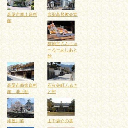
高梁市郷土資料
高梁基督教会堂
館
猫城主さんじゅ
ーろーあしあと
館
高梁市商家資料
石火矢町ふるさ
館 池上邸
と村
紺屋川筋
山中鹿介の墓