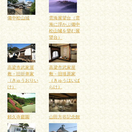
備中松山城
雲海展望台（雲
海に浮かぶ備中
松山城を望む展
望台）
高梁市武家屋
高梁市武家屋
敷・旧折井家
敷・旧埴原家
（きゅうおりい
（きゅうはいば
け）
らけ）
頼久寺庭園
山田方谷記念館