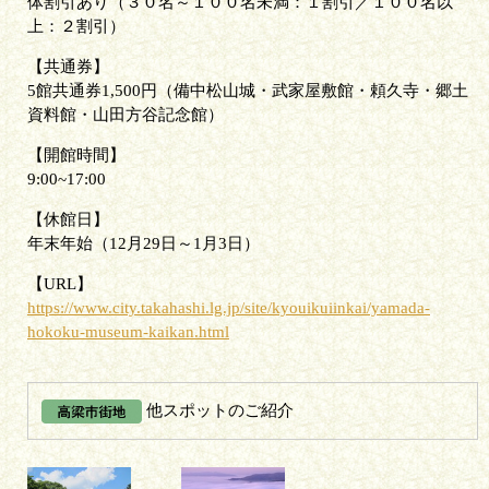
体割引あり（３０名～１００名未満：１割引／１００名以
上：２割引）
共通券
5館共通券1,500円（備中松山城・武家屋敷館・頼久寺・郷土
資料館・山田方谷記念館）
開館時間
9:00~17:00
休館日
年末年始（12月29日～1月3日）
URL
https://www.city.takahashi.lg.jp/site/kyouikuiinkai/yamada-
hokoku-museum-kaikan.html
他スポットのご紹介