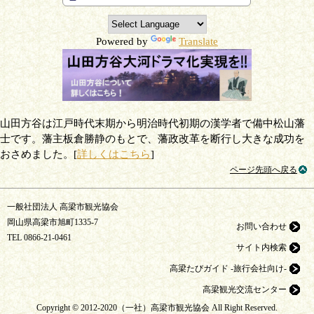
Powered by
Translate
山田方谷は江戸時代末期から明治時代初期の漢学者で備中松山藩
士です。藩主板倉勝静のもとで、藩政改革を断行し大きな成功を
おさめました。[
詳しくはこちら
]
ページ先頭へ戻る
一般社団法人 高梁市観光協会
岡山県高梁市旭町1335-7
お問い合わせ
TEL
0866-21-0461
サイト内検索
高梁たびガイド -旅行会社向け-
高梁観光交流センター
Copyright © 2012-2020（一社）高梁市観光協会 All Right Reserved.