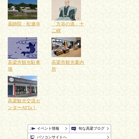
薬師院・松連寺
「方谷の道」十
二碑
高梁市観光駐車
高梁市観光案内
場
所
高梁観光交流セ
ンターATTa！
イベント情報
旬な高梁ブログ
パソコンサイトへ