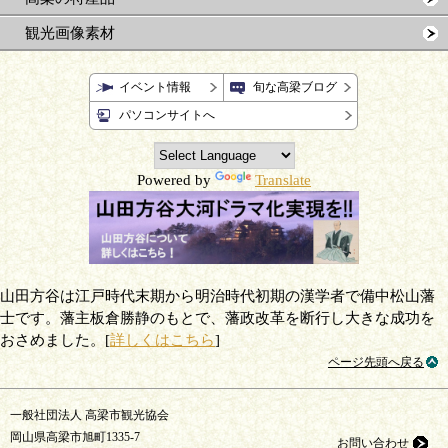
観光画像素材
イベント情報
旬な高梁ブログ
パソコンサイトへ
Powered by
Translate
山田方谷は江戸時代末期から明治時代初期の漢学者で備中松山藩
士です。藩主板倉勝静のもとで、藩政改革を断行し大きな成功を
おさめました。[
詳しくはこちら
]
ページ先頭へ戻る
一般社団法人 高梁市観光協会
岡山県高梁市旭町1335-7
お問い合わせ