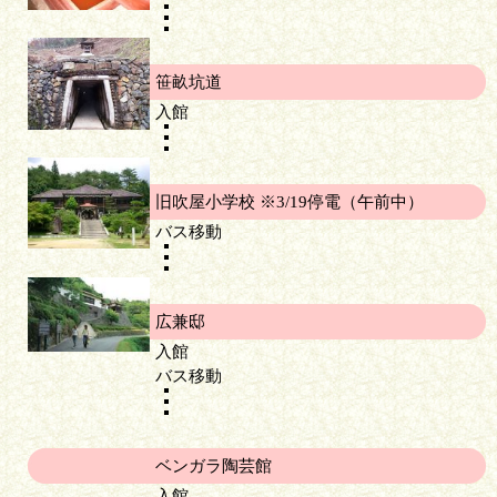
笹畝坑道
入館
旧吹屋小学校 ※3/19停電（午前中）
バス移動
広兼邸
入館
バス移動
ベンガラ陶芸館
入館