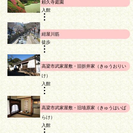
頼久寺庭園
入館
紺屋川筋
徒歩
高梁市武家屋敷・旧折井家（きゅうおりい
け）
入館
高梁市武家屋敷・旧埴原家（きゅうはいば
らけ）
入館