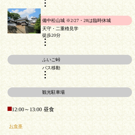
備中松山城 ※2/27・28は臨時休城
天守・二重櫓見学
徒歩20分
ふいご峠
バス移動
観光駐車場
12:00～13:00 昼食
お食事