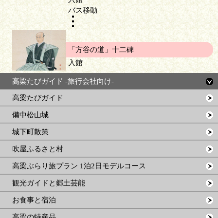
バス移動
「方谷の道」十二碑
入館
高梁たびガイド -旅行会社向け-
高梁たびガイド
備中松山城
城下町散策
吹屋ふるさと村
高梁ぶらり旅プラン 1泊2日モデルコース
観光ガイドと郷土芸能
お食事と宿泊
高梁の特産品