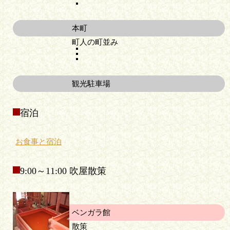
本町
町人の町並み
観光駐車場
宿泊
お食事と宿泊
9:00～11:00 吹屋散策
ベンガラ館
散策